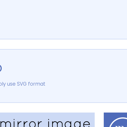
o
bly use SVG format