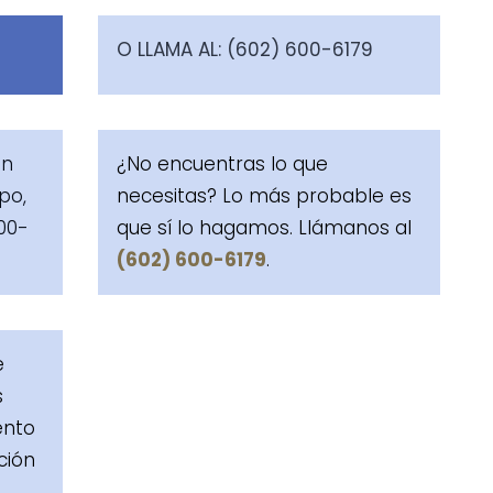
O LLAMA AL: (602) 600-6179
un
¿No encuentras lo que
po,
necesitas? Lo más probable es
600-
que sí lo hagamos. Llámanos al
(602) 600-6179
.
e
s
ento
ción