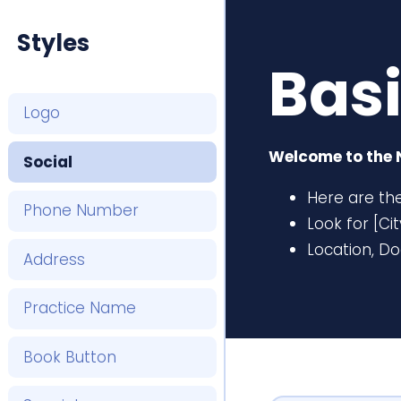
Styles
Bas
Logo
Welcome to the 
Social
Here are the
Phone Number
Look for [Ci
Location, D
Address
Practice Name
Book Button