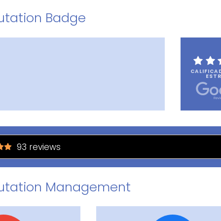
utation Badge
CALIFICA
ESTR
93 reviews
utation Management