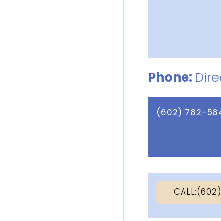
Phone:
Dir
(602) 782-58
CALL:(602