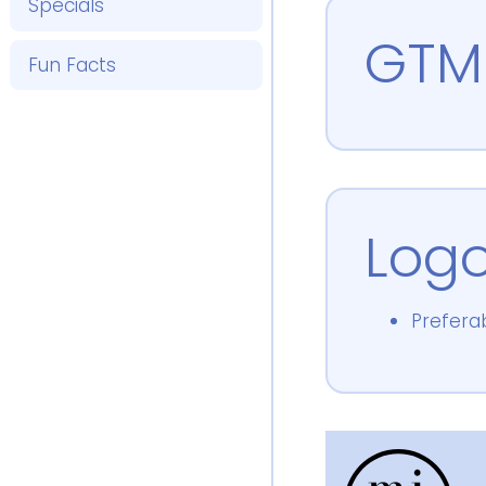
Specials
GTM
Fun Facts
Log
Prefera