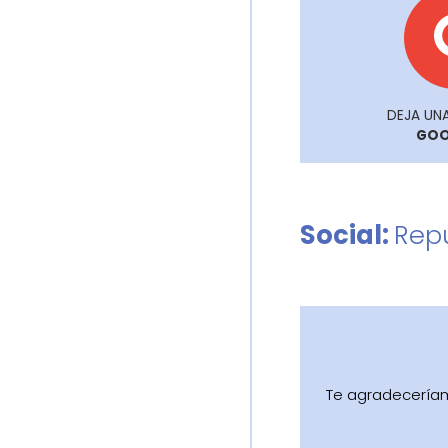
DEJA UNA
GOO
Social:
Rep
Te agradeceríam