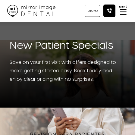
MENÚ
☰
IDIOMA
New Patient Specials
Save on your first visit with offers designed to
make getting started easy. Book today and
enjoy clear pricing with no surprises.
REVISIÓN PARA PACIENTES