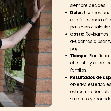
siempre decides.
Dolor:
Usamos anes
con frecuencia cóm
pausa en cualquie
Costo:
Revisamos la
ayudamos a usar t
pago.
Tiempo:
Planificam
eficiente y coordin
familias.
Resultados de aspe
objetivo estético e
estructura dental 
su rostro y mordida