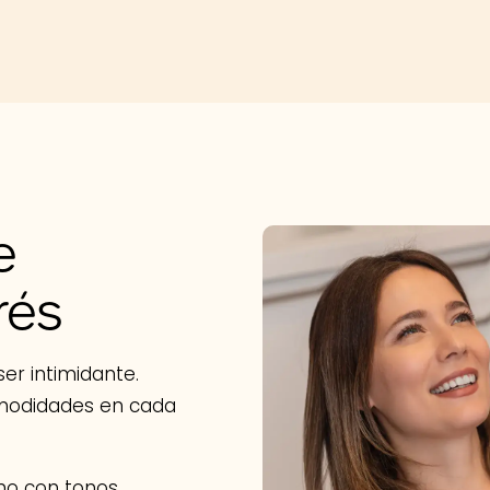
e
rés
er intimidante.
modidades en cada
no con tonos