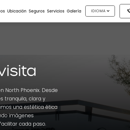
ros
Ubicación
Seguros
Servicios
Galería
IDIOMA
visita
en North Phoenix. Desde
es tranquila, clara y
mos una estética ética
zando imágenes
acilitar cada paso.