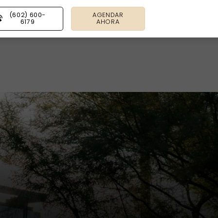
(602) 600-
AGENDAR
6179
AHORA