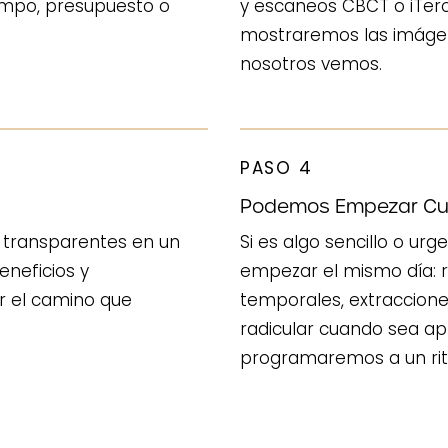
empo, presupuesto o
y escaneos CBCT o iTer
mostraremos las imágen
nosotros vemos.
PASO 4
Podemos Empezar Cua
as transparentes en un
Si es algo sencillo o u
eneficios y
empezar el mismo día: 
ir el camino que
temporales, extraccion
radicular cuando sea apr
programaremos a un rit