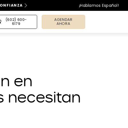
¡Hablamos Español!
CONFIANZA
(602) 600-
AGENDAR
6179
AHORA
gn en
s necesitan