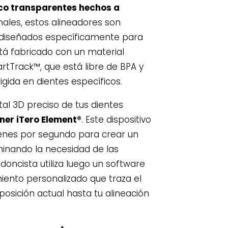
ico transparentes hechos a
onales, estos alineadores son
n diseñados específicamente para
stá fabricado con un material
tTrack™, que está libre de BPA y
igida en dientes específicos.
al 3D preciso de tus dientes
ner iTero Element®
. Este dispositivo
enes por segundo para crear un
minando la necesidad de las
doncista utiliza luego un software
iento personalizado que traza el
osición actual hasta tu alineación